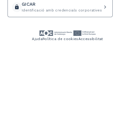
GICAR
navigate_next
lock
Identificació amb credencials corporatives
Ajuda
Política de cookies
Accessibilitat